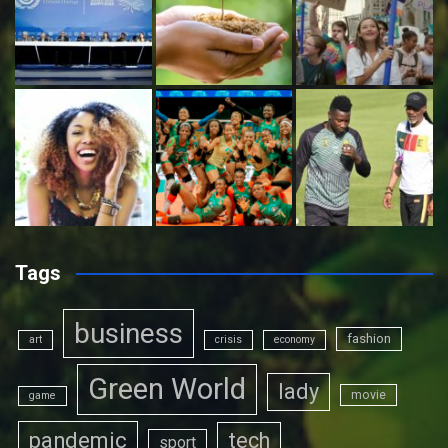
Tags
business
fashion
art
crisis
economy
Green World
lady
movie
game
pandemic
tech
sport