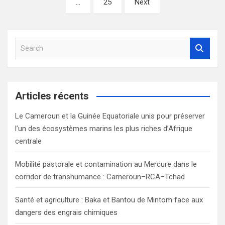
…
25
Next
publications
S
e
a
r
c
Articles récents
h
Le Cameroun et la Guinée Equatoriale unis pour préserver
l’un des écosystèmes marins les plus riches d’Afrique
centrale
Mobilité pastorale et contamination au Mercure dans le
corridor de transhumance : Cameroun–RCA–Tchad
Santé et agriculture : Baka et Bantou de Mintom face aux
dangers des engrais chimiques