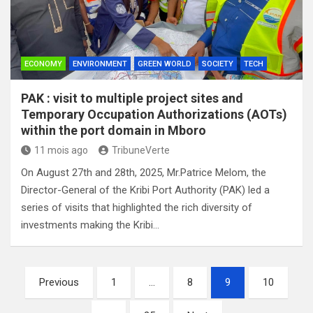
ECONOMY
ENVIRONMENT
GREEN WORLD
SOCIETY
TECH
PAK : visit to multiple project sites and
Temporary Occupation Authorizations (AOTs)
within the port domain in Mboro
11 mois ago
TribuneVerte
On August 27th and 28th, 2025, Mr.Patrice Melom, the
Director-General of the Kribi Port Authority (PAK) led a
series of visits that highlighted the rich diversity of
investments making the Kribi…
Pagination
Previous
1
…
8
9
10
des