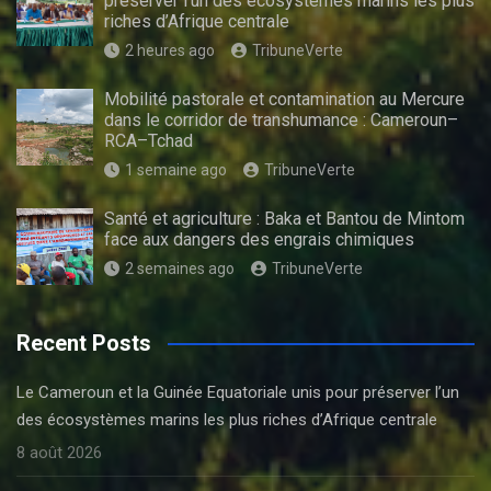
préserver l’un des écosystèmes marins les plus
riches d’Afrique centrale
2 heures ago
TribuneVerte
Mobilité pastorale et contamination au Mercure
dans le corridor de transhumance : Cameroun–
RCA–Tchad
1 semaine ago
TribuneVerte
Santé et agriculture : Baka et Bantou de Mintom
face aux dangers des engrais chimiques
2 semaines ago
TribuneVerte
Recent Posts
Le Cameroun et la Guinée Equatoriale unis pour préserver l’un
des écosystèmes marins les plus riches d’Afrique centrale
8 août 2026