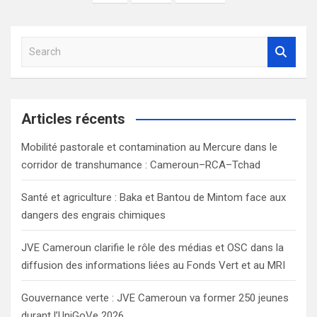
S
e
a
r
c
Articles récents
h
Mobilité pastorale et contamination au Mercure dans le
corridor de transhumance : Cameroun–RCA–Tchad
Santé et agriculture : Baka et Bantou de Mintom face aux
dangers des engrais chimiques
JVE Cameroun clarifie le rôle des médias et OSC dans la
diffusion des informations liées au Fonds Vert et au MRI
Gouvernance verte : JVE Cameroun va former 250 jeunes
durant l’UniGoVe 2026