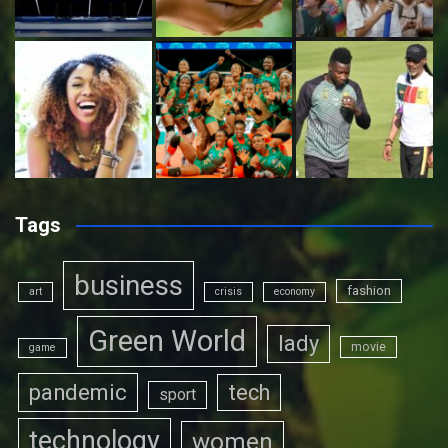
Tags
business
fashion
art
crisis
economy
Green World
lady
movie
game
pandemic
tech
sport
technology
women