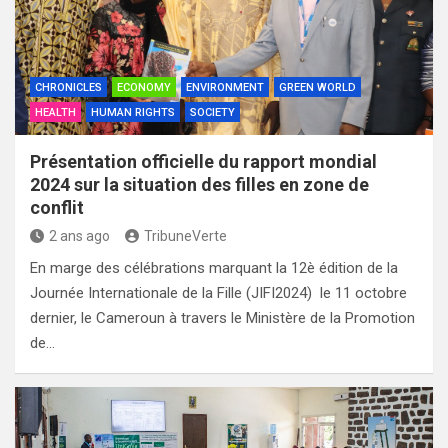
CHRONICLES
ECONOMY
ENVIRONMENT
GREEN WORLD
HEALTH
HUMAN RIGHTS
SOCIETY
Présentation officielle du rapport mondial
2024 sur la situation des filles en zone de
conflit
2 ans ago
TribuneVerte
En marge des célébrations marquant la 12è édition de la
Journée Internationale de la Fille (JIFI2024) le 11 octobre
dernier, le Cameroun à travers le Ministère de la Promotion
de…