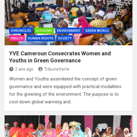
CHRONICLES
ECONOMY
ENVIRONMENT
GREEN WORLD
HEALTH
HUMAN RIGHTS
SOCIETY
YVE Cameroun Consecrates Women and
Youths in Green Governance
2 ans ago
TribuneVerte
Women and Youths assimilated the concept of green
governance and were equipped with practical modalities
for the greening of the environment. The purpose is to
cool down global warming and…