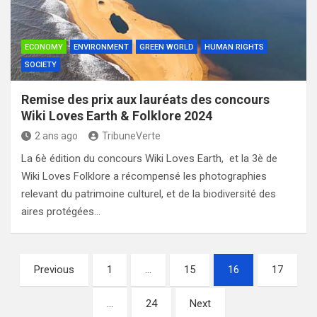
ECONOMY
ENVIRONMENT
GREEN WORLD
HUMAN RIGHTS
SOCIETY
Remise des prix aux lauréats des concours
Wiki Loves Earth & Folklore 2024
2 ans ago
TribuneVerte
La 6è édition du concours Wiki Loves Earth, et la 3è de
Wiki Loves Folklore a récompensé les photographies
relevant du patrimoine culturel, et de la biodiversité des
aires protégées…
Pagination
Previous
1
…
15
16
17
des
…
24
Next
publications