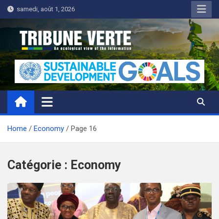
Skip
samedi, août 1, 2026
to
content
Tribune Verte
Un regard écologique de l'information
Home
Economy
Page 16
Catégorie :
Economy