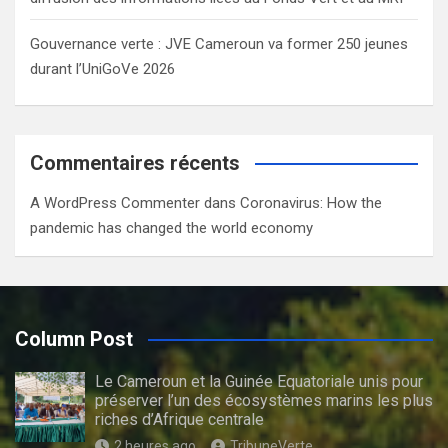
Gouvernance verte : JVE Cameroun va former 250 jeunes
durant l’UniGoVe 2026
Commentaires récents
A WordPress Commenter
dans
Coronavirus: How the
pandemic has changed the world economy
Column Post
Le Cameroun et la Guinée Equatoriale unis pour
préserver l’un des écosystèmes marins les plus
riches d’Afrique centrale
2 heures ago
TribuneVerte