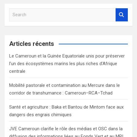
S
e
a
r
c
Articles récents
h
Le Cameroun et la Guinée Equatoriale unis pour préserver
l’un des écosystèmes marins les plus riches d’Afrique
centrale
Mobilité pastorale et contamination au Mercure dans le
corridor de transhumance : Cameroun–RCA–Tchad
Santé et agriculture : Baka et Bantou de Mintom face aux
dangers des engrais chimiques
JVE Cameroun clarifie le rôle des médias et OSC dans la
diffusion des informations liées au Fonds Vert et au MRI