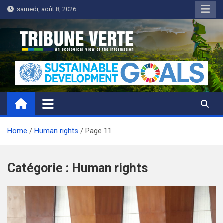
Skip
samedi, août 8, 2026
to
content
Tribune Verte
Un regard écologique de l'information
Home
Human rights
Page 11
Catégorie :
Human rights