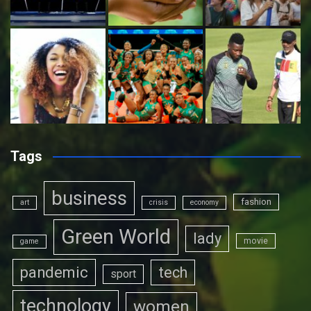
Tags
business
fashion
art
crisis
economy
Green World
lady
movie
game
pandemic
tech
sport
technology
women