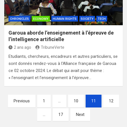
CHRONICLES
ECONOMY
HUMAN RIGHTS
SOCIETY
TECH
Garoua aborde l’enseignement à l’épreuve de
l’intelligence artificielle
2 ans ago
TribuneVerte
Etudiants, chercheurs, encadreurs et autres particuliers, se
sont donnés rendez-vous à l’Alliance française de Garoua
ce 02 octobre 2024. Le débat qui avait pour thème :
« l’enseignant et l’enseignement à l’épreuve…
Pagination
Previous
1
…
10
11
12
des
…
17
Next
publications