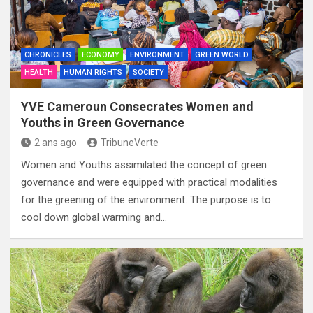
CHRONICLES
ECONOMY
ENVIRONMENT
GREEN WORLD
HEALTH
HUMAN RIGHTS
SOCIETY
YVE Cameroun Consecrates Women and
Youths in Green Governance
2 ans ago
TribuneVerte
Women and Youths assimilated the concept of green
governance and were equipped with practical modalities
for the greening of the environment. The purpose is to
cool down global warming and…